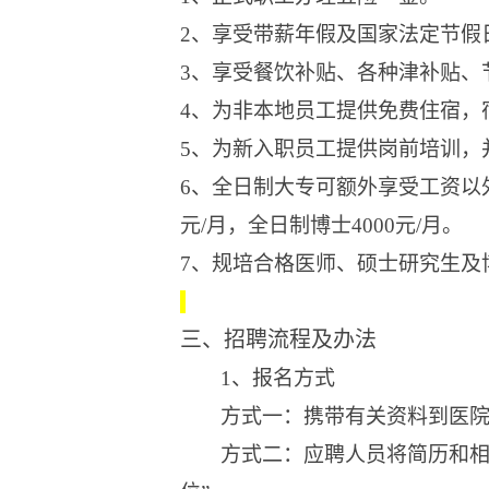
2、
享受带薪年假
及
国家法定节假
3、
享受餐饮补贴
、
各种津补贴、
4、
为
非本地
员工提供免费住宿
，
5、
为新入职员工提供岗前培训
，
6、
全日制大专可额外享受工资以
元/月，全日制博士4000元/月。
7、规培合格医师、硕士研究生及
三、
招聘流程及办法
1
、
报名方式
方式一：携带有关资料到医
方式
二
：应聘人员将简历和