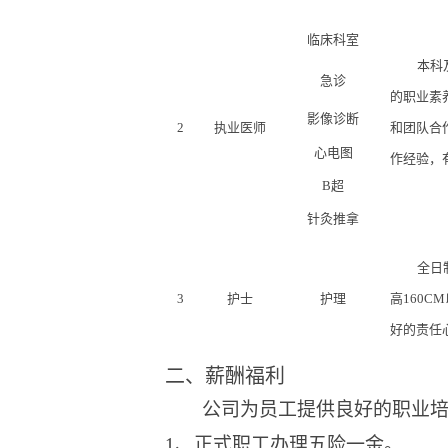
临床科室
本科
急诊
的职业素
影像诊断
2
执业医师
和团队合
心电图
作经验，
B超
针灸推拿
全日
3
护士
护理
高
160
好的责任
二、薪酬福利
公司为员工提供良好的职业
1、
正式职工办理五险一金
。