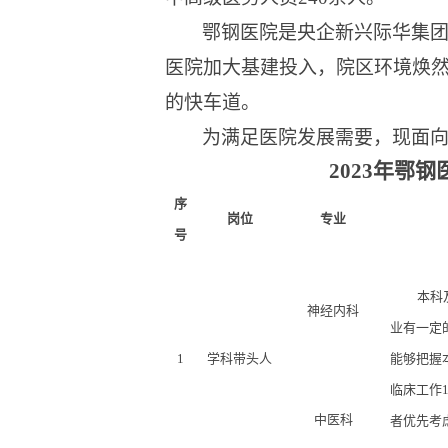
鄂钢医院是央企新兴际华集
医院加大基建投入，
院区环境
焕
的快车道。
为满足医院发展需要，现面
2023年
鄂钢
序
岗位
专业
号
本科
神经内科
业有一定
1
学科带头人
能够把握
临床工作
中医科
者优先考